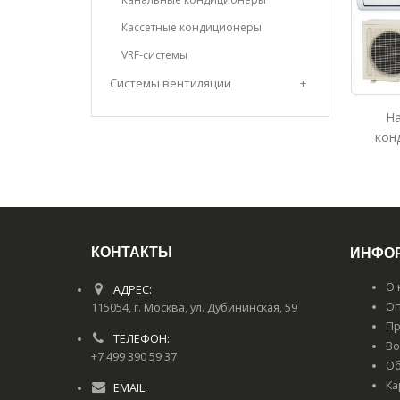
Кассетные кондиционеры
VRF-системы
Системы вентиляции
+
Н
кон
КОНТАКТЫ
ИНФО
О 
АДРЕС:
Оп
115054, г. Москва, ул. Дубининская, 59
Пр
ТЕЛЕФОН:
Во
+7 499 390 59 37
Об
Ка
EMAIL: