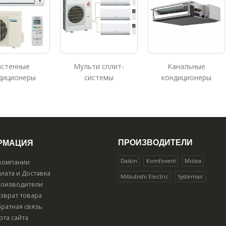
астенные
Мульти сплит-
Канальные
диционеры
системы
кондиционеры
ПРОИЗВОДИТЕЛИ
РМАЦИЯ
Daikin
Komfovent
Midea
компании
лата и Доставка
Mitsubishi Electric
Systemair
оизводители
зврат товара
ратная связь
рта сайта