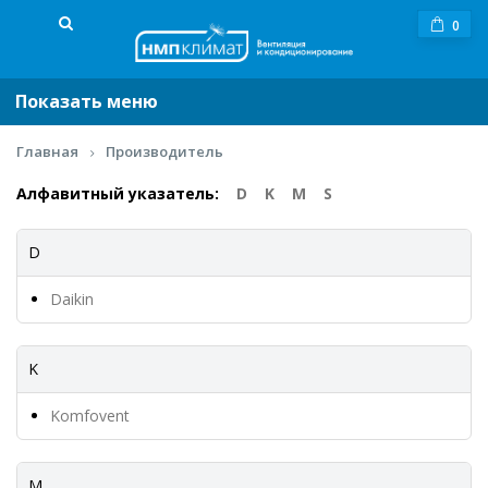
0
Показать меню
Главная
Производитель
Алфавитный указатель:
D
K
M
S
D
Daikin
K
Komfovent
M